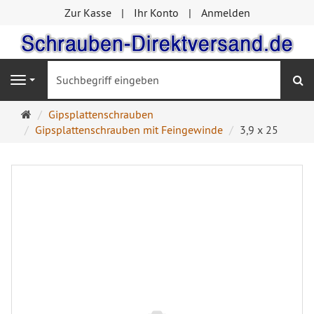
Zur Kasse
Ihr Konto
Anmelden
S
Navigation
Startseite
Gipsplattenschrauben
Gipsplattenschrauben mit Feingewinde
3,9 x 25