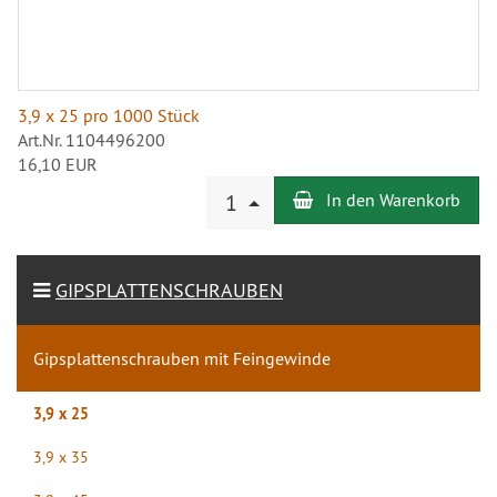
3,9 x 25 pro 1000 Stück
Art.Nr. 1104496200
16,10 EUR
Anzahl
1
In den Warenkorb
GIPSPLATTENSCHRAUBEN
Gipsplattenschrauben mit Feingewinde
3,9 x 25
3,9 x 35