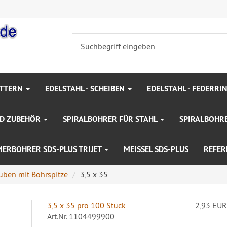
UTTERN
EDELSTAHL - SCHEIBEN
EDELSTAHL - FEDERRI
ND ZUBEHÖR
SPIRALBOHRER FÜR STAHL
SPIRALBOHR
ERBOHRER SDS-PLUS TRIJET
MEISSEL SDS-PLUS
REFER
uben mit Bohrspitze
3,5 x 35
3,5 x 35 pro 100 Stück
2,93 EU
Art.Nr. 1104499900