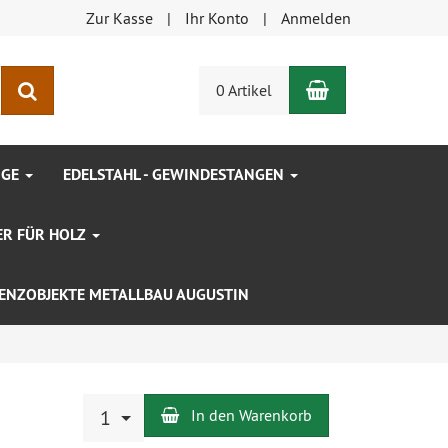
Zur Kasse
Ihr Konto
Anmelden
Warenkorb
Suchen
0 Artikel
NGE
EDELSTAHL - GEWINDESTANGEN
ER FÜR HOLZ
ENZOBJEKTE METALLBAU AUGUSTIN
Anzahl
R
1
In den Warenkorb