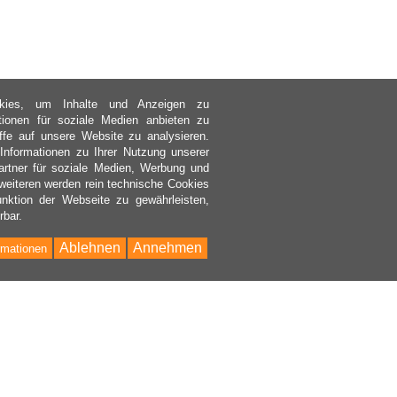
kies, um Inhalte und Anzeigen zu
ktionen für soziale Medien anbieten zu
ffe auf unsere Website zu analysieren.
nformationen zu Ihrer Nutzung unserer
rtner für soziale Medien, Werbung und
weiteren werden rein technische Cookies
nktion der Webseite zu gewährleisten,
rbar.
Ablehnen
Annehmen
rmationen
Bac
to
Top