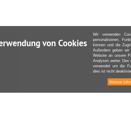
Wir verwenden Coo
erwendung von Cookies
personalisieren, Fun
können und die Zugri
Außerdem geben wir I
Website an unsere Pa
Analysen weiter. Des 
verwendet um die Fu
dies ist nicht deaktivie
Weitere Info