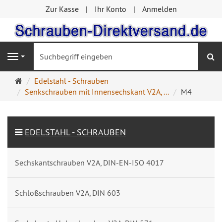
Zur Kasse
Ihr Konto
Anmelden
S
Navigation
Startseite
Edelstahl - Schrauben
Senkschrauben mit Innensechskant V2A, ...
M4
EDELSTAHL - SCHRAUBEN
Sechskantschrauben V2A, DIN-EN-ISO 4017
Schloßschrauben V2A, DIN 603